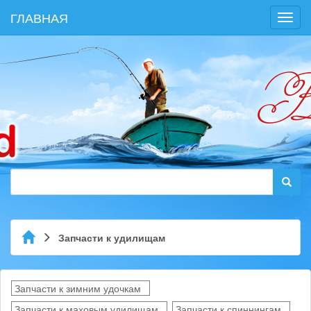
ГЛАВНАЯ
Toggl
navig
Запчасти к удилищам
Запчасти к зимним удочкам
Запчасти к маховым удилищам
Запчасти к спиннингам