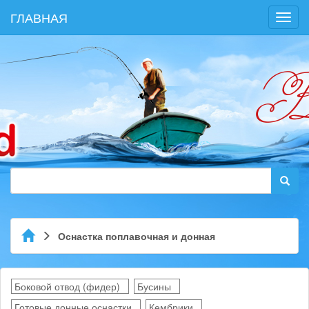
ГЛАВНАЯ
Toggl
navig
Оснастка поплавочная и донная
Боковой отвод (фидер)
Бусины
Готовые донные оснастки
Кембрики