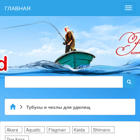
ГЛАВНАЯ
Toggl
navig
Тубусы и чехлы для удилищ
Akara
Aquatic
Flagman
Kaida
Shimano
Три Кита