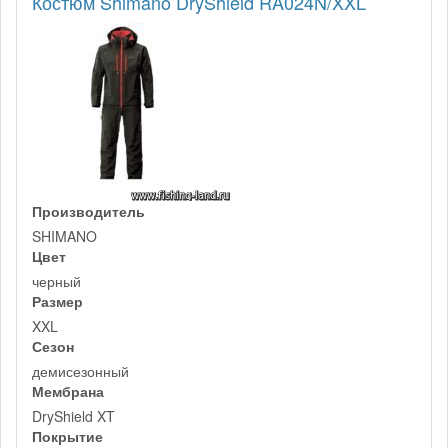
Костюм Shimano DryShield RA024N/XXL
Производитель
SHIMANO
Цвет
черный
Размер
XXL
Сезон
демисезонный
Мембрана
DryShield XT
Покрытие