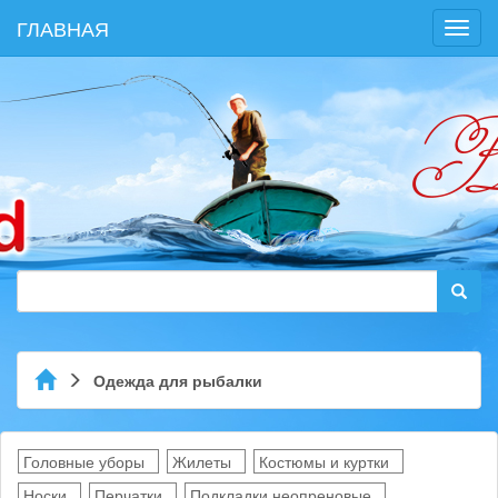
ГЛАВНАЯ
Toggl
navig
Одежда для рыбалки
Головные уборы
Жилеты
Костюмы и куртки
Носки
Перчатки
Подкладки неопреновые