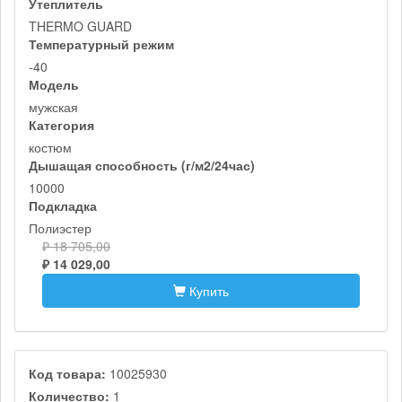
Утеплитель
THERMO GUARD
Температурный режим
-40
Модель
мужская
Категория
костюм
Дышащая способность (г/м2/24час)
10000
Подкладка
Полиэстер
₽ 18 705,00
₽ 14 029,00
Купить
Код товара:
10025930
Количество:
1