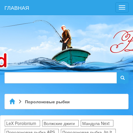
ГЛАВНАЯ
Toggl
navig
Поролоновые рыбки
LeX Porolonium
Волжские джиги
Мандула Next
Поролоновая рыбка APS
Поролоновая рыбка Jig It