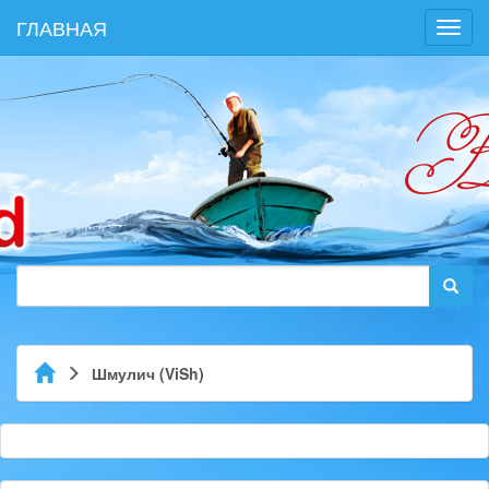
ГЛАВНАЯ
Toggl
navig
Шмулич (ViSh)