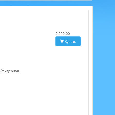
₽ 200,00
Купить
я/фидерная