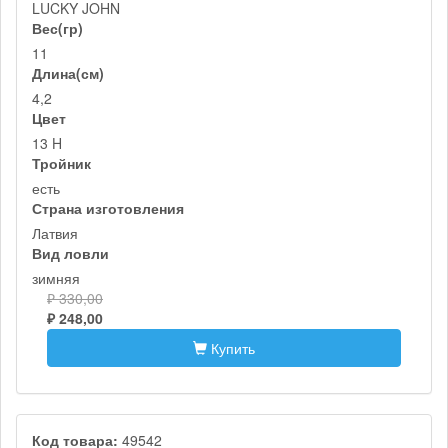
LUCKY JOHN
Вес(гр)
11
Длина(см)
4,2
Цвет
13 H
Тройник
есть
Страна изготовления
Латвия
Вид ловли
зимняя
₽ 330,00
₽ 248,00
Купить
Код товара:
49542