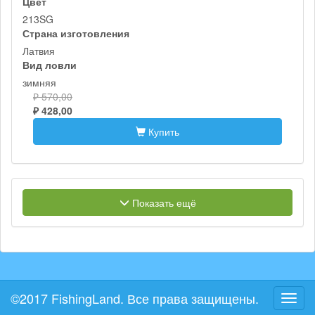
Цвет
213SG
Страна изготовления
Латвия
Вид ловли
зимняя
₽ 570,00
₽ 428,00
Купить
Показать ещё
©2017 FishingLand. Все права защищены.
Toggl
navig