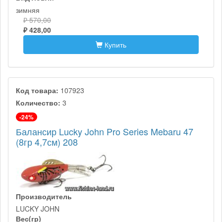
зимняя
₽ 570,00
₽ 428,00
Купить
Код товара:
107923
Количество:
3
-24%
Балансир Lucky John Pro Series Mebaru 47
(8гр 4,7см) 208
Производитель
LUCKY JOHN
Вес(гр)