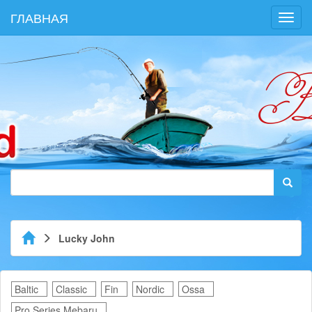
ГЛАВНАЯ
Toggl
navig
Lucky John
Baltic
Classic
Fin
Nordic
Ossa
Pro Series Mebaru