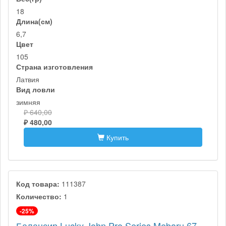
18
Длина(см)
6,7
Цвет
105
Страна изготовления
Латвия
Вид ловли
зимняя
₽ 640,00
₽ 480,00
Купить
Код товара:
111387
Количество:
1
-25%
Балансир Lucky John Pro Series Mebaru 67