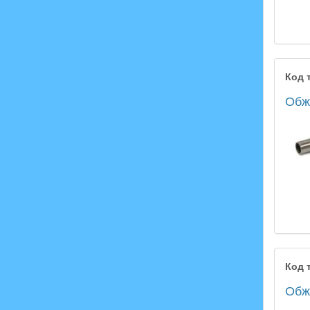
Код 
Обжи
Код 
Обжи