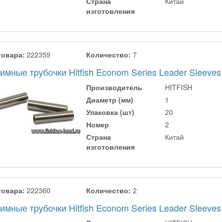
Страна
Китай
изготовления
товара:
222359
Количество:
7
мные трубочки Hitfish Econom Series Leader Sleeves
Производитель
HITFISH
Диаметр (мм)
1
Упаковка (шт)
20
Номер
2
Страна
Китай
изготовления
товара:
222360
Количество:
2
мные трубочки Hitfish Econom Series Leader Sleeves