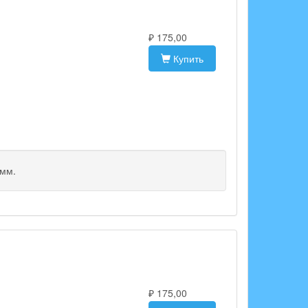
)
₽ 175,00
Купить
3мм.
)
₽ 175,00