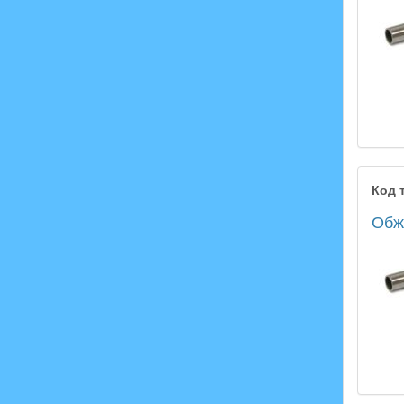
Код 
Обжи