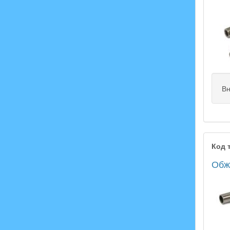
Вн
Код 
Обжи