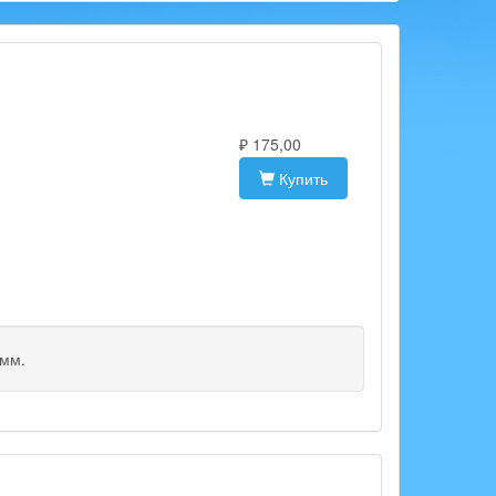
)
₽ 175,00
Купить
3мм.