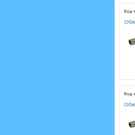
Код 
Обжи
Код 
Обжи