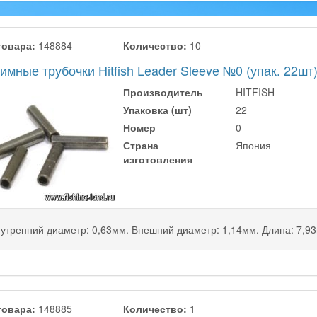
товара:
148884
Количество:
10
мные трубочки Hitfish Leader Sleeve №0 (упак. 22шт
Производитель
HITFISH
Упаковка (шт)
22
Номер
0
Страна
Япония
изготовления
утренний диаметр: 0,63мм. Внешний диаметр: 1,14мм. Длина: 7,9
товара:
148885
Количество:
1