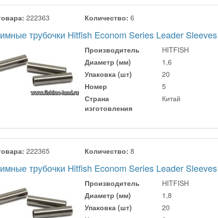
товара:
222363
Количество:
6
мные трубочки Hitfish Econom Series Leader Sleeves
Производитель
HITFISH
Диаметр (мм)
1,6
Упаковка (шт)
20
Номер
5
Страна
Китай
изготовления
товара:
222365
Количество:
8
мные трубочки Hitfish Econom Series Leader Sleeves
Производитель
HITFISH
Диаметр (мм)
1,8
Упаковка (шт)
20