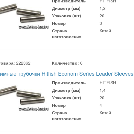
Производитель
HITFISH
Диаметр (мм)
1,2
Упаковка (шт)
20
Номер
3
Страна
Китай
изготовления
товара:
222362
Количество:
6
мные трубочки Hitfish Econom Series Leader Sleeves
Производитель
HITFISH
Диаметр (мм)
1,4
Упаковка (шт)
20
Номер
4
Страна
Китай
изготовления