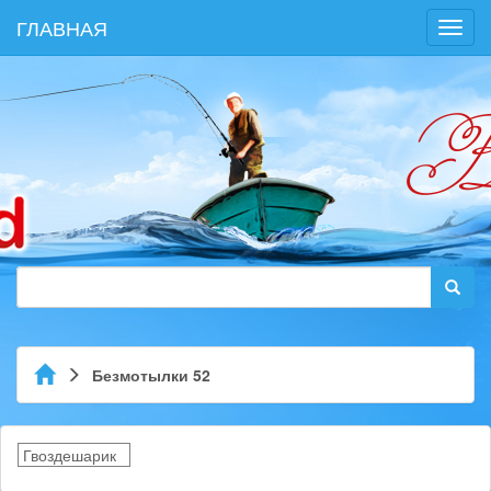
ГЛАВНАЯ
Toggl
navig
Безмотылки 52
Гвоздешарик