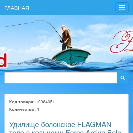
ГЛАВНАЯ
Toggl
navig
Код товара:
10084051
Количество:
1
Удилище болонское FLAGMAN
теле с кольцами Force Active Bolo