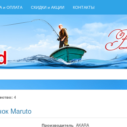
А и ОПЛАТА
СКИДКИ и АКЦИИ
КОНТАКТЫ
ество:
4
чок Maruto
Производитель
AKARA