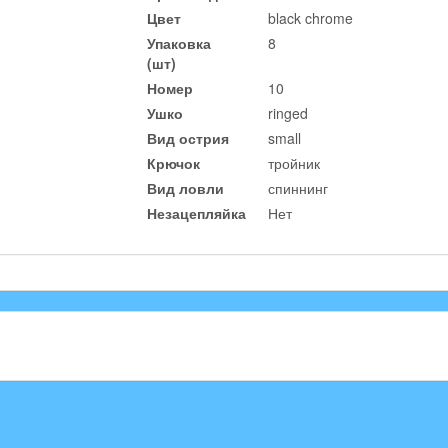
Цвет
black chrome
Упаковка
8
(шт)
Номер
10
Ушко
ringed
Вид острия
small
Крючок
тройник
Вид ловли
спиннинг
Незацепляйка
Нет