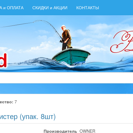
А и ОПЛАТА
СКИДКИ и АКЦИИ
КОНТАКТЫ
ество:
7
стер (упак. 8шт)
Производитель
OWNER