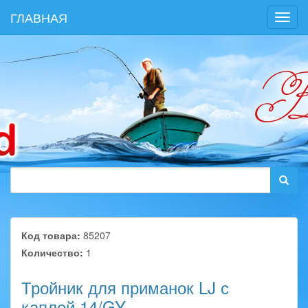
ГЛАВНАЯ
Toggl
navig
Код товара:
85207
Количество:
1
Тройник для приманок LJ с
каплей 14/GY