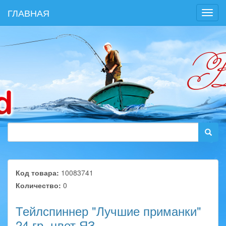
ГЛАВНАЯ
Toggl
navig
Код товара:
10083741
Количество:
0
Тейлспиннер "Лучшие приманки"
24 гр, цвет ЯЗ