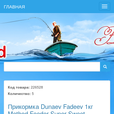
ГЛАВНАЯ
Toggl
navig
Код товара:
226528
Количество:
5
Прикормка Dunaev Fadeev 1кг
Method Feeder Super Sweet