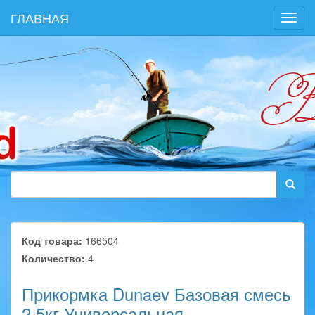
ГЛАВНАЯ
Toggl
navig
Код товара:
166504
Количество:
4
Прикормка Dunaev Базовая смесь
2,5кг Универсальная