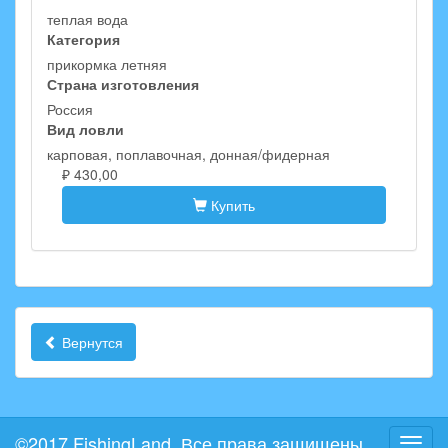
теплая вода
Категория
прикормка летняя
Страна изготовления
Россия
Вид ловли
карповая, поплавочная, донная/фидерная
₽ 430,00
Купить
Вернутся
©2017 FishingLand. Все права защищены.
Toggl