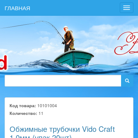
ГЛАВНАЯ
Toggl
navig
Код товара:
10101004
Количество:
11
Обжимные трубочки Vido Craft
1,0мм (упак.20шт)