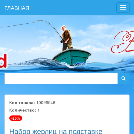
ГЛАВНАЯ
Toggl
navig
Код товара:
10096546
Количество:
1
-25%
Набор жерлиц на подставке