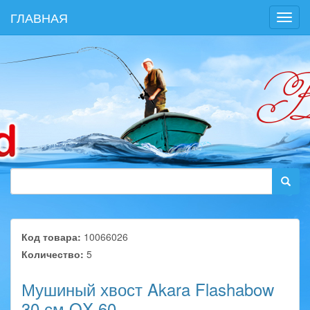
ГЛАВНАЯ
Toggl
navig
Код товара:
10066026
Количество:
5
Мушиный хвост Akara Flashabow
30 см QX-60