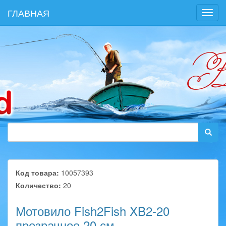
ГЛАВНАЯ
Toggl
navig
Код товара:
10057393
Количество:
20
Мотовило Fish2Fish XB2-20
прозрачное 20 см