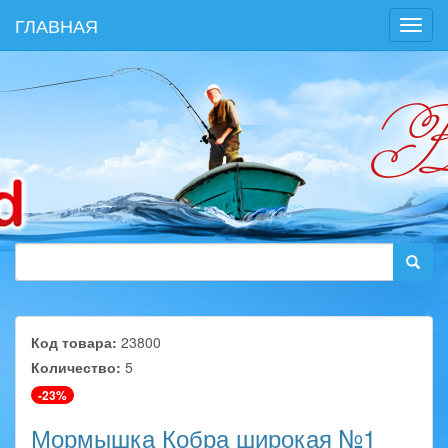
ГЛАВНАЯ
Toggl
navig
Код товара:
23800
Количество:
5
-23%
Мормышка Кобра широкая №1