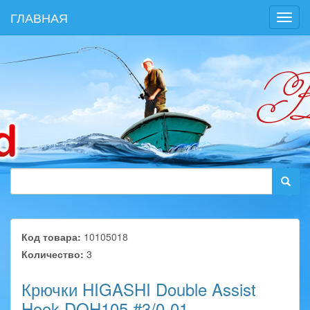
ГЛАВНАЯ
Toggl
navig
Код товара:
10105018
Количество:
3
Крючки HIGASHI Double Assist
Hook DOH105 #3/0-01