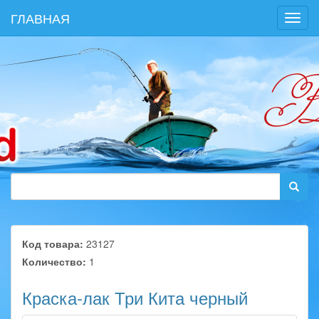
ГЛАВНАЯ
Toggl
navig
Код товара:
23127
Количество:
1
Краска-лак Три Кита черный