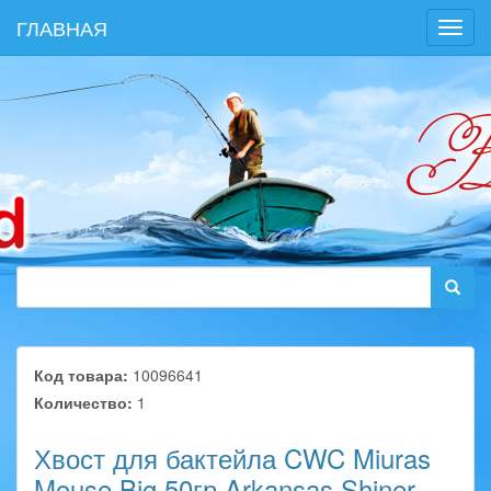
ГЛАВНАЯ
Toggl
navig
Код товара:
10096641
Количество:
1
Хвост для бактейла CWC Miuras
Mouse Big 50гр Arkansas Shiner