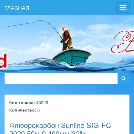
ГЛАВНАЯ
Toggl
navig
Код товара:
45226
Количество:
0
Флюорокарбон Sunline SIG-FC
2020 50м 0.490мм/32lb