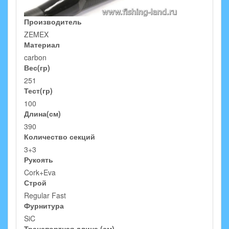
Производитель
ZEMEX
Материал
carbon
Вес(гр)
251
Тест(гр)
100
Длина(см)
390
Количество секций
3+3
Рукоять
Cork+Eva
Строй
Regular Fast
Фурнитура
SiC
Транспортная длина (см)