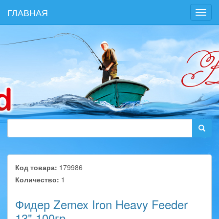
ГЛАВНАЯ
Toggl
navig
Код товара:
179986
Количество:
1
Фидер Zemex Iron Heavy Feeder
13" 100гр