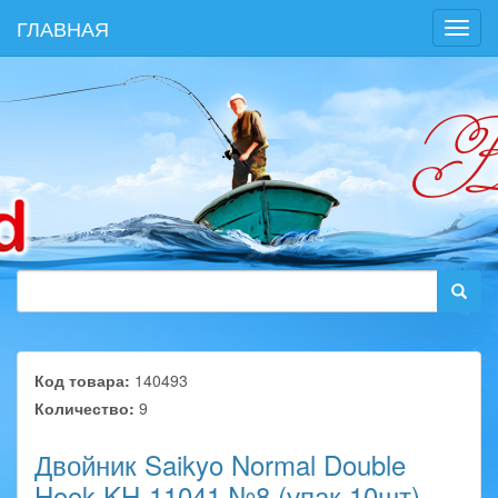
ГЛАВНАЯ
Toggl
navig
Код товара:
140493
Количество:
9
Двойник Saikyo Normal Double
Hook KH-11041 №8 (упак.10шт)