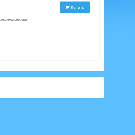
Купить
рная/карповая