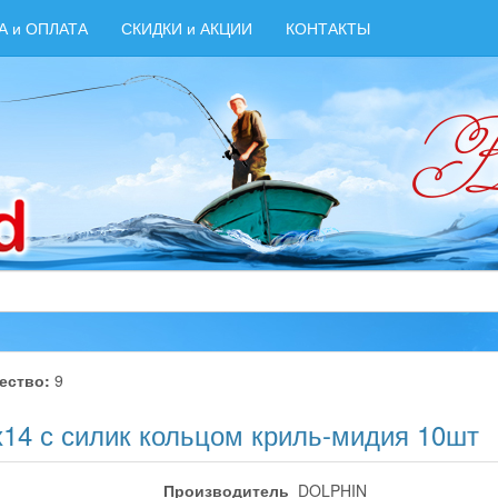
А и ОПЛАТА
СКИДКИ и АКЦИИ
КОНТАКТЫ
ество:
9
х14 с силик кольцом криль-мидия 10шт
Производитель
DOLPHIN