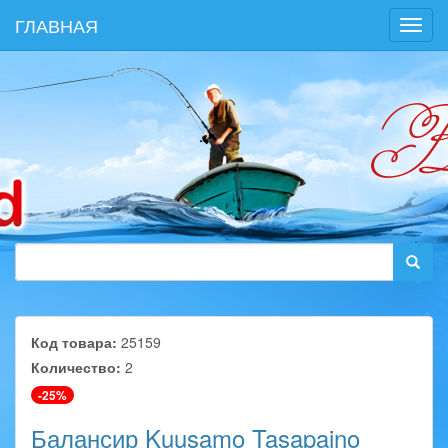
ГЛАВНАЯ
Toggl
navig
Код товара:
25159
Количество:
2
-25%
Балансир Kuusamo Tasapaino