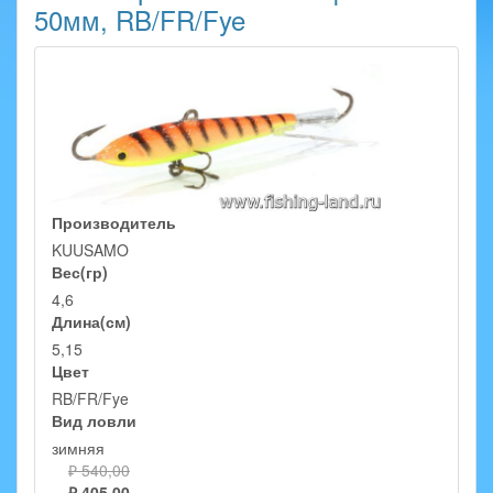
50мм, RB/FR/Fye
Производитель
KUUSAMO
Вес(гр)
4,6
Длина(см)
5,15
Цвет
RB/FR/Fye
Вид ловли
зимняя
₽ 540,00
₽ 405,00